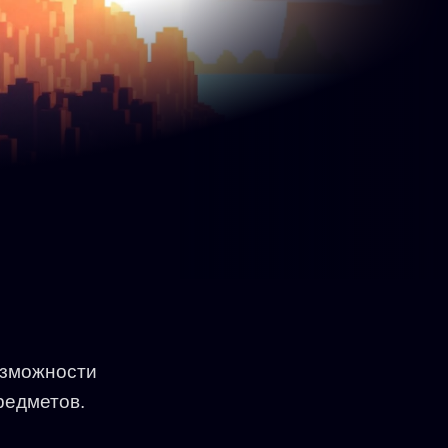
озможности
редметов.