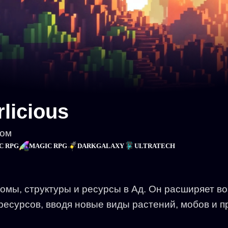
licious
дом
C RPG
MAGIC RPG
DARKGALAXY
ULTRATECH
омы, структуры и ресурсы в Ад. Он расширяет в
ресурсов, вводя новые виды растений, мобов и п