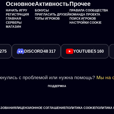
Основное
Активность
Прочее
НАЧАТЬ ИГРУ
БОНУСЫ
ПРАВИЛА СООБЩЕСТВА
РЕГИСТРАЦИЯ
ПРИГЛАСИТЬ ДРУЗЕЙ
КОМАНДА ПРОЕКТА
ГЛАВНАЯ
ТОПЫ ИГРОКОВ
ПОИСК ИГРОКОВ
СЕРВЕРЫ
НАСТРОЙКИ COOKIE
МАГАЗИН
 275
DISCORD
48 317
YOUTUBE
5 160
кнулись с проблемой или нужна помощь?
Мы на с
ПОДДЕРЖКА
ЬЗОВАНИЯ
ЛИЦЕНЗИОННОЕ СОГЛАШЕНИЕ
ПОЛИТИКА COOKIE
ПОЛИТИКА