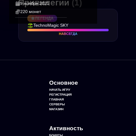
Привилегии
(1)
9 ноября 2021
220 монет
ЛЕГЕНДА
TechnoMagic SKY
НАВСЕГДА
Основное
НАЧАТЬ ИГРУ
РЕГИСТРАЦИЯ
ГЛАВНАЯ
СЕРВЕРЫ
МАГАЗИН
Активность
БОНУСЫ