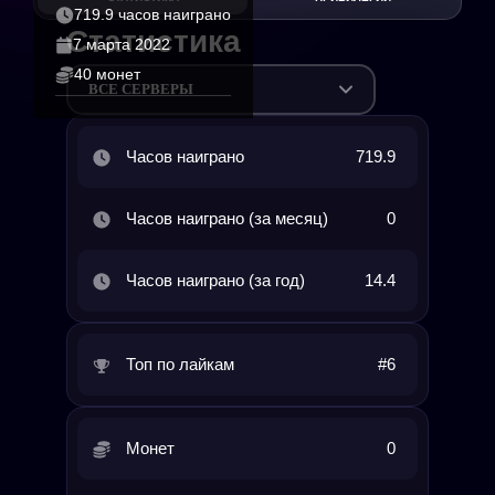
719.9 часов наиграно
Статистика
7 марта 2022
40 монет
ВСЕ СЕРВЕРЫ
Часов наиграно
719.9
Часов наиграно (за месяц)
0
Часов наиграно (за год)
14.4
Топ по лайкам
#6
Монет
0