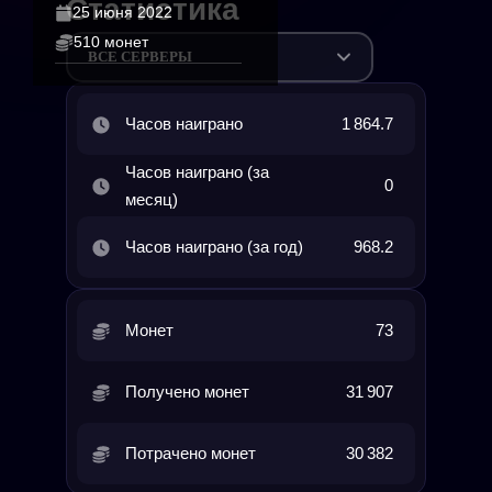
Статистика
25 июня 2022
510 монет
ВСЕ СЕРВЕРЫ
Часов наиграно
1 864.7
Часов наиграно (за
0
месяц)
Часов наиграно (за год)
968.2
Монет
73
Получено монет
31 907
Потрачено монет
30 382