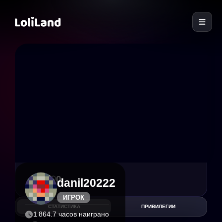
LoliLand
3
0
danil20222
ИГРОК
СТАТИСТИКА
ПРИВИЛЕГИИ
1 864.7 часов наиграно