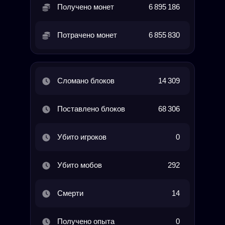
Получено монет
6 895 186
Потрачено монет
6 855 830
Сломано блоков
14 309
Поставлено блоков
68 306
Убито игроков
0
Убито мобов
292
Смерти
14
Получено опыта
0