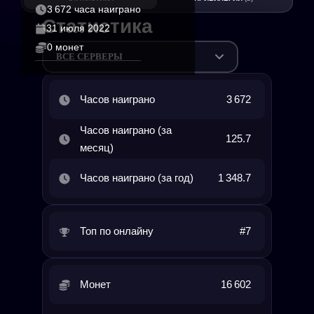
3 672 часа наиграно
Статистика
31 июля 2022
0 монет
ВСЕ СЕРВЕРЫ
Часов наиграно
3 672
Часов наиграно (за
125.7
месяц)
Часов наиграно (за год)
1 348.7
Топ по онлайну
#7
Монет
16 602