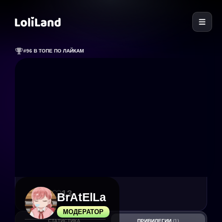
LoliLand
#96 В ТОПЕ ПО ЛАЙКАМ
31
13
BrAtElLa
МОДЕРАТОР
СТАТИСТИКА
ПРИВИЛЕГИИ
(1)