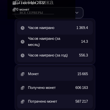
Статистика
14 сентября 2022
0 монет
ВСЕ СЕРВЕРЫ
Часов наиграно
1 369.4
Часов наиграно (за
14.3
месяц)
Часов наиграно (за год)
556.3
Монет
15 665
Получено монет
606 163
Потрачено монет
587 217