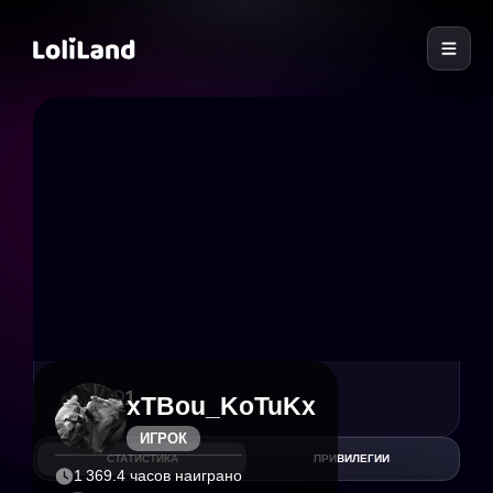
LoliLand
4
1
xTBou_KoTuKx
ИГРОК
СТАТИСТИКА
ПРИВИЛЕГИИ
1 369.4 часов наиграно