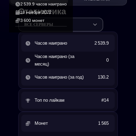
2 539.9 часов наиграно
Статистика
18 ноября 2022
3 600 монет
ВСЕ СЕРВЕРЫ
Часов наиграно
2 539.9
Часов наиграно (за
0
месяц)
Часов наиграно (за год)
130.2
Топ по лайкам
#14
Монет
1 565