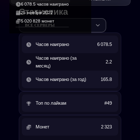
6 078.5 часов наиграно
Статистика
25 ноября 2022
5 020 828 монет
ВСЕ СЕРВЕРЫ
Часов наиграно
6 078.5
Часов наиграно (за
2.2
месяц)
Часов наиграно (за год)
165.8
Топ по лайкам
#49
Монет
2 323