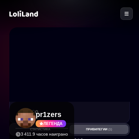
LoliLand
4
0
pr1zers
ЛЕГЕНДА
СТАТИСТИКА
ПРИВИЛЕГИИ
(1)
3 411.9 часов наиграно