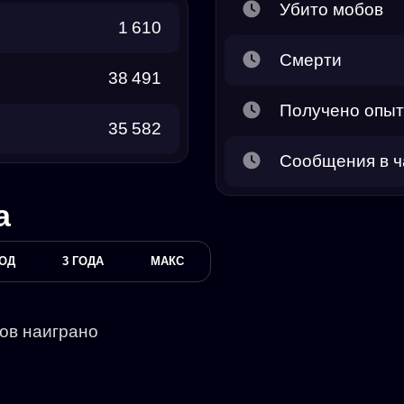
Убито мобов
1 610
Смерти
38 491
Получено опы
35 582
Сообщения в ч
а
ГОД
3 ГОДА
МАКС
сов наиграно