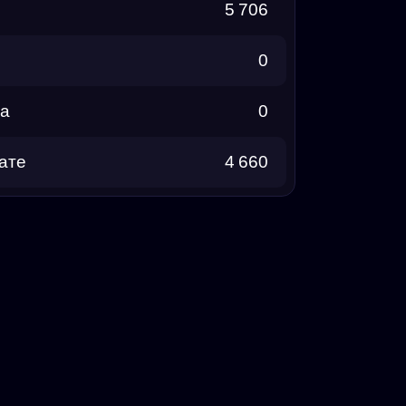
5 706
0
та
0
ате
4 660