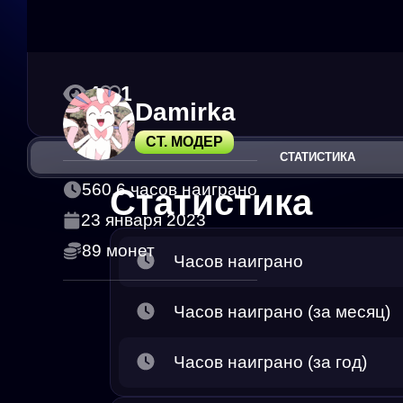
4
1
Damirka
СТ. МОДЕР
СТАТИСТИКА
560.6 часов наиграно
Статистика
23 января 2023
89 монет
Часов наиграно
Часов наиграно (за месяц)
Часов наиграно (за год)