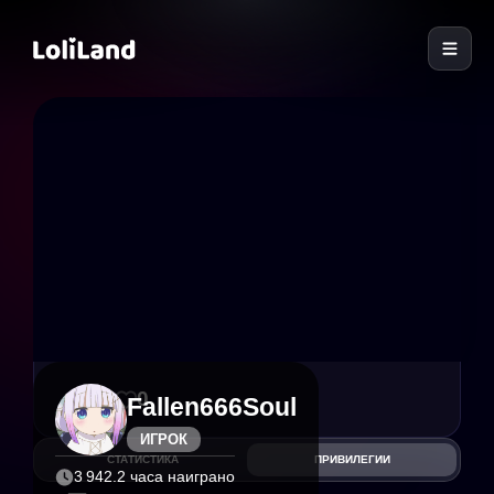
LoliLand
16
0
Fallen666Soul
ИГРОК
СТАТИСТИКА
ПРИВИЛЕГИИ
3 942.2 часа наиграно