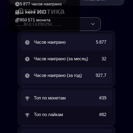
5 877 часов наиграно
Статистика
11 июля 2023
850 571 монета
ВСЕ СЕРВЕРЫ
Часов наиграно
5 877
Часов наиграно (за месяц)
32
Часов наиграно (за год)
927.7
Топ по монетам
#39
Топ по лайкам
#82