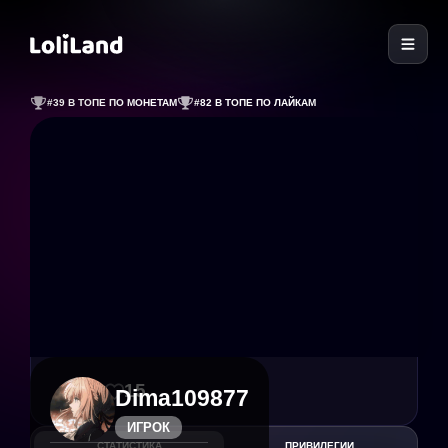
LoliLand
#39 В ТОПЕ ПО МОНЕТАМ
#82 В ТОПЕ ПО ЛАЙКАМ
39
15
Dima109877
ИГРОК
СТАТИСТИКА
ПРИВИЛЕГИИ