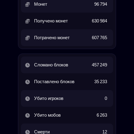
Монет
96 794
Получено монет
630 984
Потрачено монет
607 765
Сломано блоков
457 249
Поставлено блоков
35 233
Убито игроков
0
Убито мобов
6 263
Смерти
12