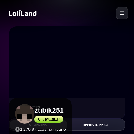
LoliLand
28
2
zubik251
СТ. МОДЕР
СТАТИСТИКА
ПРИВИЛЕГИИ
(1)
1 270.8 часов наиграно