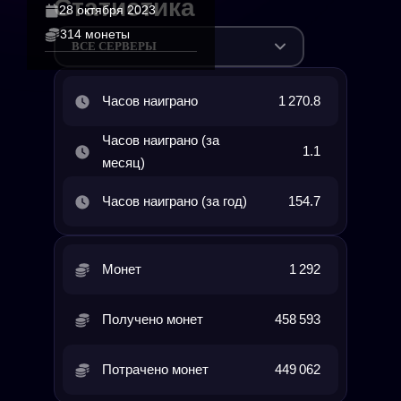
Статистика
28 октября 2023
314 монеты
ВСЕ СЕРВЕРЫ
Часов наиграно
1 270.8
Часов наиграно (за
1.1
месяц)
Часов наиграно (за год)
154.7
Монет
1 292
Получено монет
458 593
Потрачено монет
449 062