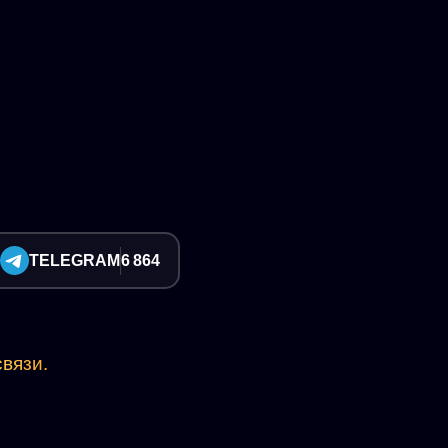
TELEGRAM
6 864
вязи.