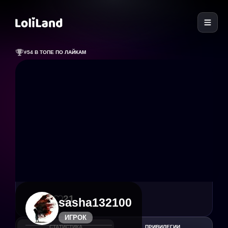
LoliLand
#54 В ТОПЕ ПО ЛАЙКАМ
67
21
sasha132100
ИГРОК
СТАТИСТИКА
ПРИВИЛЕГИИ