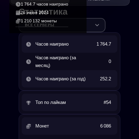
1 764.7 часов наиграно
Статистика
26 июня 2024
1 210 132 монеты
ВСЕ СЕРВЕРЫ
Часов наиграно
1 764.7
Часов наиграно (за
0
месяц)
Часов наиграно (за год)
252.2
Топ по лайкам
#54
Монет
6 086