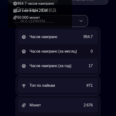
954.7 часов наиграно
Статистика
18 сентября 2024
50 000 монет
ВСЕ СЕРВЕРЫ
Часов наиграно
954.7
Часов наиграно (за месяц)
0
Часов наиграно (за год)
17
Топ по лайкам
#71
Монет
2 676