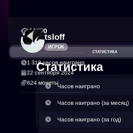
11
0
tsloff
ИГРОК
СТАТИСТИКА
1 318 часов наиграно
Статистика
22 сентября 2024
624 монеты
Часов наиграно
Часов наиграно (за месяц)
Часов наиграно (за год)