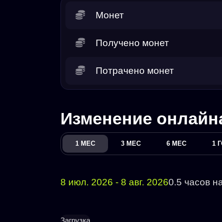
Монет
Получено монет
Потрачено монет
Изменение онлайн
1 МЕС
3 МЕС
6 МЕС
1 
8 июл. 2026 - 8 авг. 2026
0.5 часов н
Загрузка