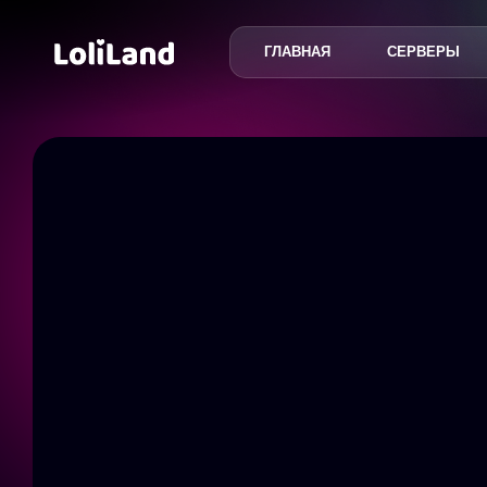
ГЛАВНАЯ
СЕРВЕРЫ
LoliLand