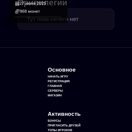
Привилегии
27 июня 2025
968 монет
Тут пока ничего нет
Основное
НАЧАТЬ ИГРУ
РЕГИСТРАЦИЯ
ГЛАВНАЯ
СЕРВЕРЫ
МАГАЗИН
Активность
БОНУСЫ
ПРИГЛАСИТЬ ДРУЗЕЙ
ТОПЫ ИГРОКОВ