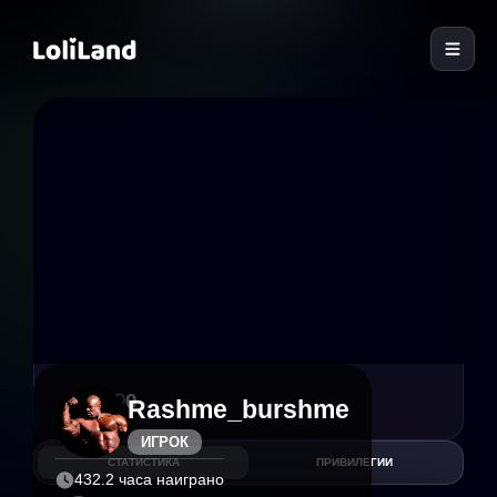
LoliLand
2
0
Rashme_burshme
ИГРОК
СТАТИСТИКА
ПРИВИЛЕГИИ
432.2 часа наиграно