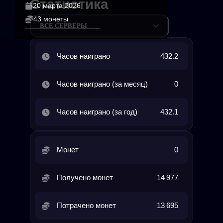
Статистика
20 марта 2026
43 монеты
ВСЕ СЕРВЕРЫ
Часов наиграно
432.2
Часов наиграно (за месяц)
0
Часов наиграно (за год)
432.1
Монет
0
Получено монет
14 977
Потрачено монет
13 695