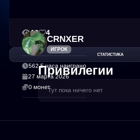
19
4
CRNXER
ИГРОК
СТАТИСТИКА
562.5 часа наиграно
Привилегии
27 марта 2026
0 монет
Тут пока ничего нет