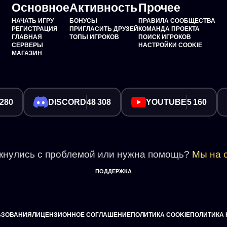
Основное
Активность
Прочее
НАЧАТЬ ИГРУ
БОНУСЫ
ПРАВИЛА СООБЩЕСТВА
РЕГИСТРАЦИЯ
ПРИГЛАСИТЬ ДРУЗЕЙ
КОМАНДА ПРОЕКТА
ГЛАВНАЯ
ТОПЫ ИГРОКОВ
ПОИСК ИГРОКОВ
СЕРВЕРЫ
НАСТРОЙКИ COOKIE
МАГАЗИН
 280
DISCORD
48 308
YOUTUBE
5 160
кнулись с проблемой или нужна помощь?
Мы на с
ПОДДЕРЖКА
ЬЗОВАНИЯ
ЛИЦЕНЗИОННОЕ СОГЛАШЕНИЕ
ПОЛИТИКА COOKIE
ПОЛИТИКА