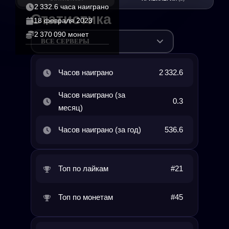
2 332.6 часа наиграно
Статистика
18 февраля 2023
2 370 090 монет
ВСЕ СЕРВЕРЫ
Часов наиграно
2 332.6
Часов наиграно (за
0.3
месяц)
Часов наиграно (за год)
536.6
Топ по лайкам
#21
Топ по монетам
#45