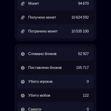
Монет
94 670
Получено монет
10 624 592
Потрачено монет
10 535 100
Сломано блоков
52 927
Поставлено блоков
155 717
Убито игроков
0
Убито мобов
122
Смерти
0