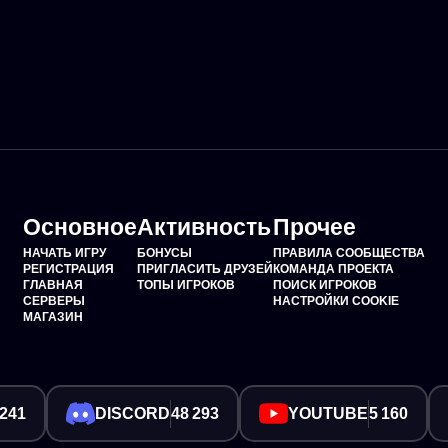
Основное
Активность
Прочее
НАЧАТЬ ИГРУ
БОНУСЫ
ПРАВИЛА СООБЩЕСТВА
РЕГИСТРАЦИЯ
ПРИГЛАСИТЬ ДРУЗЕЙ
КОМАНДА ПРОЕКТА
ГЛАВНАЯ
ТОПЫ ИГРОКОВ
ПОИСК ИГРОКОВ
СЕРВЕРЫ
НАСТРОЙКИ COOKIE
МАГАЗИН
 241
DISCORD
48 293
YOUTUBE
5 160