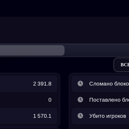
ВС
2 391.8
Сломано блоко
0
Поставлено бл
1 570.1
Убито игроков