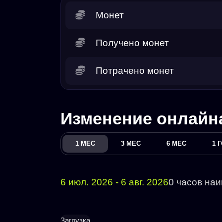
Монет
Получено монет
Потрачено монет
Изменение онлайн
1 МЕС
3 МЕС
6 МЕС
1 
6 июл. 2026 - 6 авг. 2026
0 часов наи
Загрузка