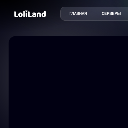
ГЛАВНАЯ
СЕРВЕРЫ
LoliLand